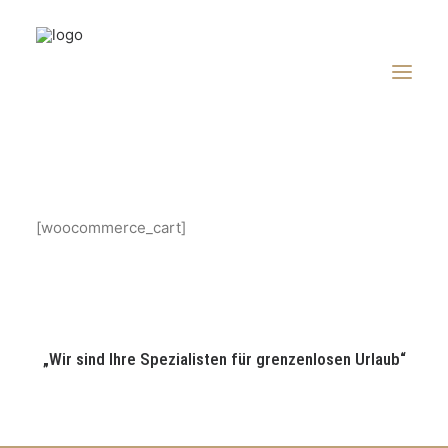
LAST MINUTE
[woocommerce_cart]
REISE BUCHEN
KREUZFAHRTEN
WOHNMOBILE
REB-BLOG
„Wir sind Ihre Spezialisten für grenzenlosen Urlaub“
SERVICE